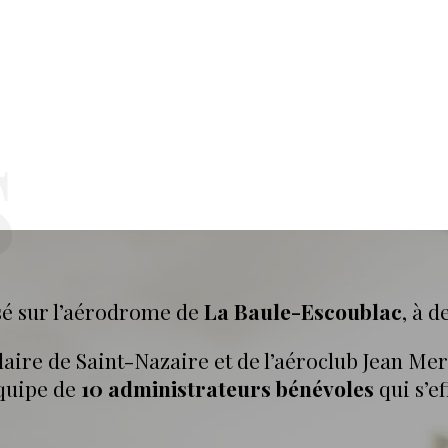
'AMOUR
S
e l’Aviation Populaire de Saint-Nazaire et de
ompte aujourd’hui environ 180 adhérents.
asé sur l’aérodrome de
La Baule-Escoublac
, à d
ulaire de Saint-Nazaire et de l’aéroclub Jean M
équipe de
10 administrateurs bénévoles
qui s’e