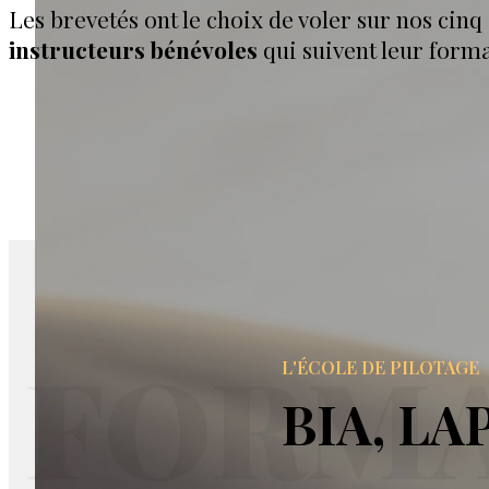
Les brevetés ont le choix de voler sur nos cinq
instructeurs bénévoles
qui suivent leur forma
FORMA
L'ÉCOLE DE PILOTAGE
BIA, LA