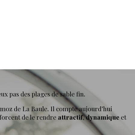
eux pas des plages de sable fin.
ermoz de La Baule. Il compte aujourd’hui
fforcent de le rendre
attractif
,
dynamique
et