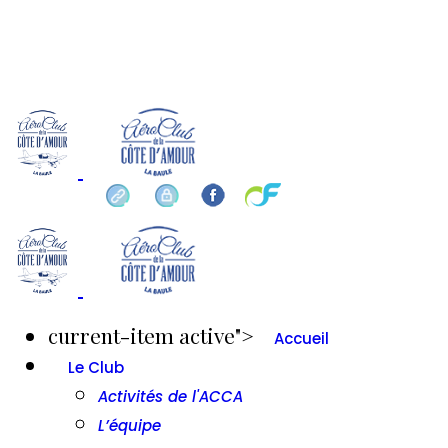
 ou réservation ?
 23 84
current-item active">
Accueil
Le Club
Activités de l'ACCA
L’équipe