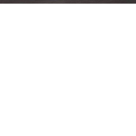
Club
 la