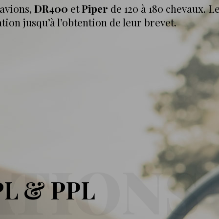
 avions,
DR400
et
Piper
de 120 à 180 chevaux. Le
tion jusqu’à l’obtention de leur brevet.
TIONS
PL & PPL