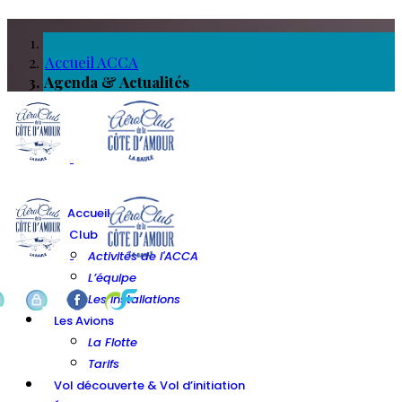
Accueil ACCA
Agenda & Actualités
info ou réservation ?
0 60 23 84
">
Accueil
Le Club
Activités de l'ACCA
L’équipe
Les installations
Les Avions
La Flotte
Tarifs
Vol découverte & Vol d’initiation