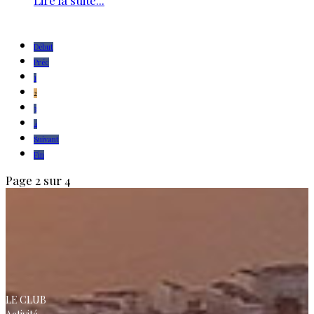
Lire la suite...
Début
Préc
1
2
3
4
Suivant
Fin
Page 2 sur 4
LE CLUB